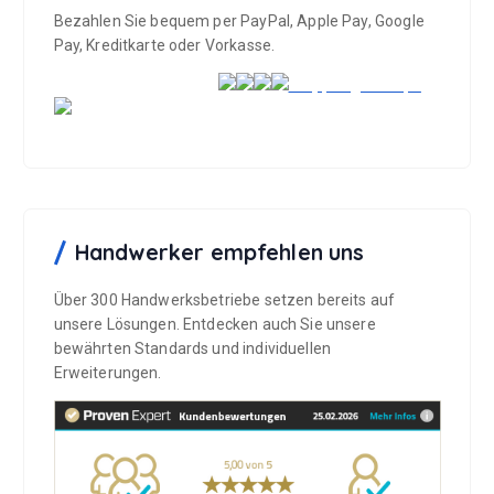
r
u
Bezahlen Sie bequem per PayPal, Apple Pay, Google
d
k
Pay, Kreditkarte oder Vorkasse.
e
t
n
s
e
i
t
e
g
e
Handwerker empfehlen uns
w
ä
Über 300 Handwerksbetriebe setzen bereits auf
h
unsere Lösungen. Entdecken auch Sie unsere
l
bewährten Standards und individuellen
t
Erweiterungen.
w
e
r
d