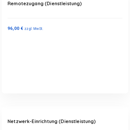
Remotezugang (Dienstleistung)
96,00
€
zzgl. MwSt.
Ausführung wählen
D
Netzwerk-Einrichtung (Dienstleistung)
i
e