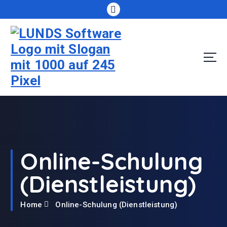
S
k
i
p
t
o
c
o
n
t
e
n
t
Online-Schulung
(Dienstleistung)
Home
Online-Schulung (Dienstleistung)