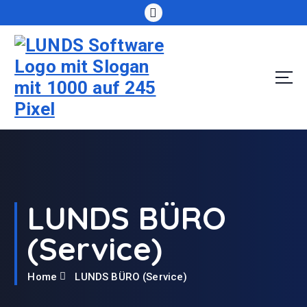
S
k
i
p
t
o
c
o
n
t
e
n
t
LUNDS BÜRO
(Service)
Home
LUNDS BÜRO (Service)