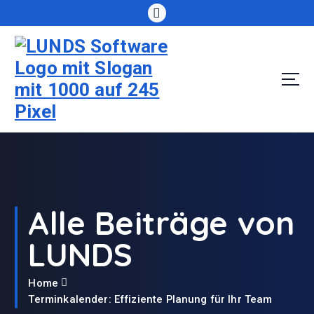
S
k
i
p
t
o
c
o
n
t
e
n
t
Alle Beiträge von
LUNDS
Home
Terminkalender: Effiziente Planung für Ihr Team