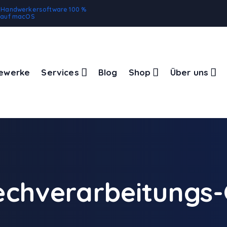
e Handwerkersoftware 100 %
g auf macOS
ewerke
Services
Blog
Shop
Über uns
echverarbeitung