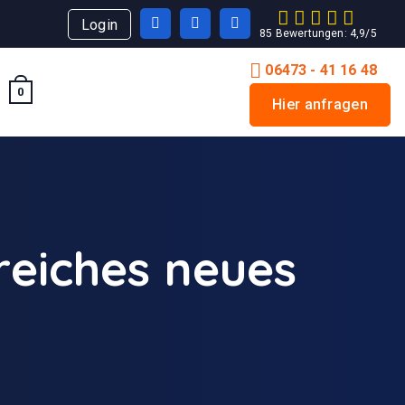
06473 - 41 16 48
0
Hier anfragen
reiches neues