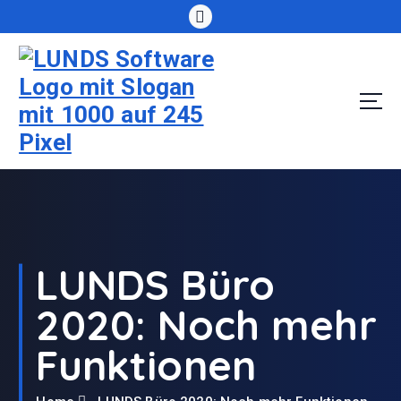
S
k
i
p
t
o
c
o
n
t
e
n
t
LUNDS Büro
2020: Noch mehr
Funktionen