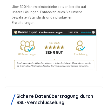
t
e
Über 300 Handwerksbetriebe setzen bereits auf
g
unsere Lösungen. Entdecken auch Sie unsere
e
bewährten Standards und individuellen
w
Erweiterungen.
ä
h
l
t
w
e
r
d
e
n
Sichere Datenübertragung durch
SSL-Verschlüsselung