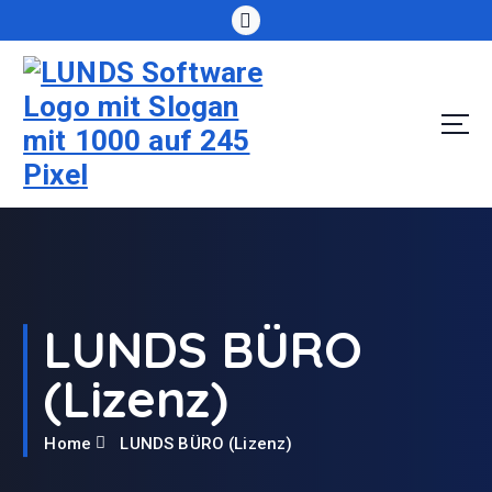
S
k
i
p
t
o
c
o
n
t
e
n
t
LUNDS BÜRO
(Lizenz)
Home
LUNDS BÜRO (Lizenz)