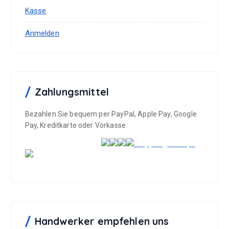
n
i
Kasse
e
t
n
Anmelden
e
a
g
u
e
f
w
d
ä
e
Zahlungsmittel
h
r
l
P
Bezahlen Sie bequem per PayPal, Apple Pay, Google
t
r
Pay, Kreditkarte oder Vorkasse.
w
o
e
d
r
u
d
k
e
t
n
s
e
i
Handwerker empfehlen uns