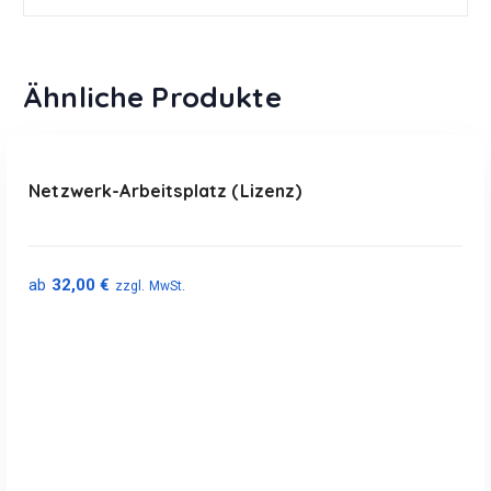
Ähnliche Produkte
Ausführung wählen
D
Netzwerk-Arbeitsplatz (Lizenz)
i
e
s
e
ab
32,00
€
zzgl. MwSt.
s
P
r
o
d
u
k
t